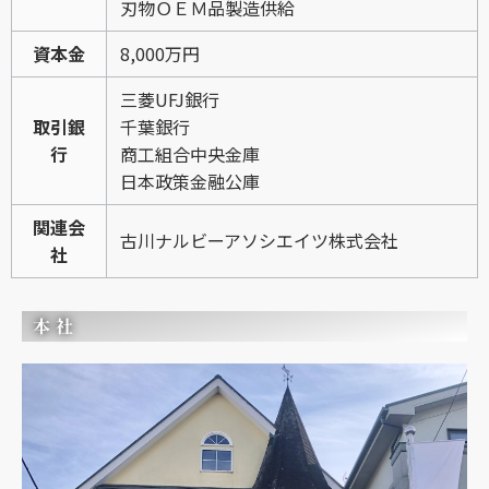
刃物ＯＥＭ品製造供給
資本金
8,000万円
三菱UFJ銀行
取引銀
千葉銀行
行
商工組合中央金庫
日本政策金融公庫
関連会
古川ナルビーアソシエイツ株式会社
社
本社