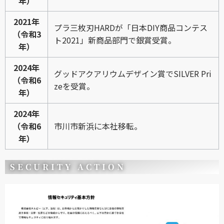
年）
2021年
プラ三枚刃HARDが「日本DIY商品コンテス
（令和3
ト2021」新商品部門で銀賞受賞。
年）
2024年
グッドアクアリウムデザイン賞でSILVER Pri
（令和6
zeを受賞。
年）
2024年
（令和6
市川市新浜に本社移転。
年）
SECURITY ACTION