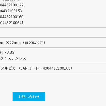
4432100122
432100153
4432100160
4432100641
8mm×22mm（縦×幅×高）
BT・ABS
ク：ステンレス
ルピカ （JANコード：4904432100108）
お問い合わせ