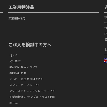
工業用特注品
工業用特注刃
住
T
FA
営
ご購入を検討中の方へ
L
Ｑ＆Ａ
会社概要
商品のご購入について
お問い合わせ
ナルビー総合カタログPDF
スクレーパーブルーPDF
アクアステンレススクレーパー PDF
工業用特注刃 サンプルイラストPDF
ホーム