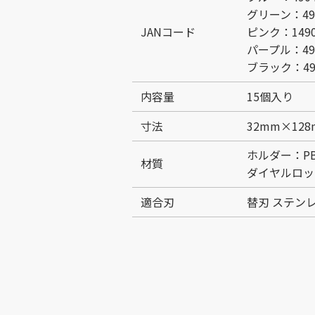
グリーン：490
JANコード
ピンク：14904
パープル：490
ブラック：490
内容量
15個入り
寸法
32mm×12
ホルダー：P
材質
ダイヤルロッ
適合刃
替刃 ステンレス