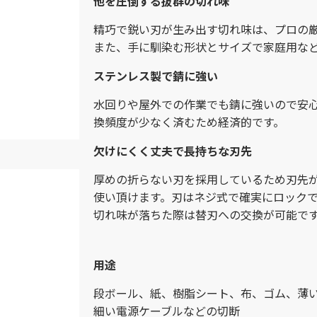
他を圧倒する抜群の切れ味
精巧で鋭い刃が生み出す切れ味は、プロの
また、手に馴染む形状とサイズで家庭用な
ステンレス製で錆に強い​
水回りや屋外での作業でも錆に強いので安
換頻度が少なく済むため経済的です。
欠けにくく丈夫で長持ちな刃先
厚めの折らない刃を採用しているため刃先
使い頂けます。刃はネジ式で確実にロック
切れ味が落ちた際は替刃への交換が可能で
用途
段ボール、紙、樹脂シート、布、ゴム、薄
細い電源ケーブルなどの切断