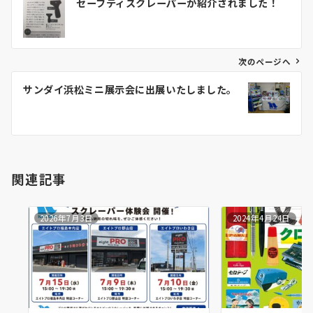
セーフティスクレーパーが紹介されました！
稿
ナ
ビ
ゲ
次のページへ
ー
サンダイ浜松ミニ展示会に出展いたしました。
シ
ョ
ン
関連記事
2026年7月3日
2024年4月24日