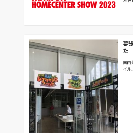
26日(.
幕張
た
国内
イルズ