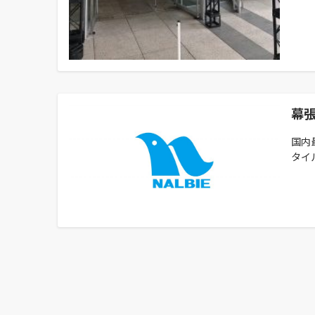
幕張
国内
タイル