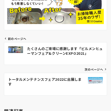
前のページへ
投
たくさんのご来場に感謝します「ビルメンヒュ
稿
ーマンフェア&クリーンEXPO2021」
ナ
ビ
ゲ
次のページへ
ー
トータルメンテナンスフェア2022に出展しま
シ
す
ョ
ン
関連記事