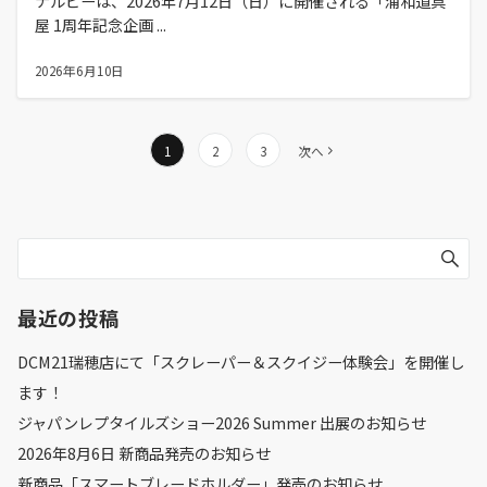
ナルビーは、2026年7月12日（日）に開催される「浦和道具
屋 1周年記念企画 ...
2026年6月10日
投
1
2
3
次へ
稿
の
ペ
ー
ジ
送
最近の投稿
り
DCM21瑞穂店にて「スクレーパー＆スクイジー体験会」を開催し
ます！
ジャパンレプタイルズショー2026 Summer 出展のお知らせ
2026年8月6日 新商品発売のお知らせ
新商品「スマートブレードホルダー」発売のお知らせ