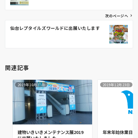
ナ
ビ
ゲ
次のページへ
ー
仙台レプタイルズワールドに出展いたします
シ
ョ
ン
関連記事
2019年10月17日
2019年12月23日
建物いきいきメンテナンス展2019
年末年始休業日の